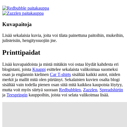
Kuvapaitoja
Lisää sekalaisia kuvia, joita voi tilata painettuna paitoihin, mukeihin,
julisteisiin, hengityssuojiin jne.
Printtipaidat
Lisää kuvapaidoista ja mistä mitäkin voi ostaa löydät kahdesta eri
blogistani, joista
Knappi
esittelee sekalaista valikoimaa suomeksi
osan ja englannin kielinen
Car T-shirts
sisältää kaikki autot, niiden
merkit ja mallit mitä olen piirtänyt. Sekalaisten kuvien osalta blogi
sisältää vain todella pienen osan siitä mitä kaikkea kaupoista löytyy,
mutta voit myös siirtyä suoraan
Redbubblen
,
Zazzlen
,
Spreadshirtin
ja
Teespringin
kauppoihin, joista voi selata valikoimaa lisää.