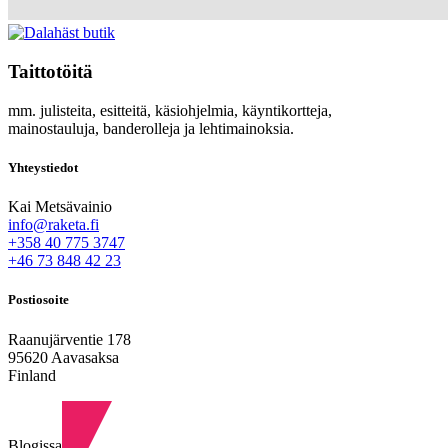
Taittotöitä
mm. julisteita, esitteitä, käsiohjelmia, käyntikortteja,
mainostauluja, banderolleja ja lehtimainoksia.
Yhteystiedot
Kai Metsävainio
info@raketa.fi
+358 40 775 3747
+46 73 848 42 23
Postiosoite
Raanujärventie 178
95620 Aavasaksa
Finland
Blogissa