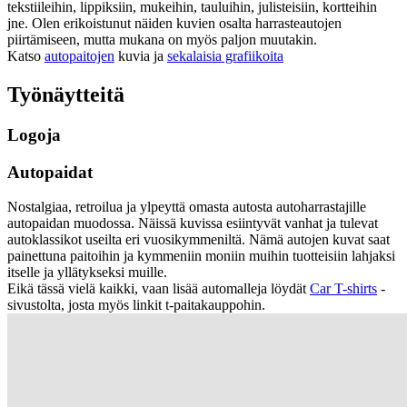
tekstiileihin, lippiksiin, mukeihin, tauluihin, julisteisiin, kortteihin
jne. Olen erikoistunut näiden kuvien osalta harrasteautojen
piirtämiseen, mutta mukana on myös paljon muutakin.
Katso
autopaitojen
kuvia ja
sekalaisia grafiikoita
Työnäytteitä
Logoja
Autopaidat
Nostalgiaa, retroilua ja ylpeyttä omasta autosta autoharrastajille
autopaidan muodossa. Näissä kuvissa esiintyvät vanhat ja tulevat
autoklassikot useilta eri vuosikymmeniltä. Nämä autojen kuvat saat
painettuna paitoihin ja kymmeniin moniin muihin tuotteisiin lahjaksi
itselle ja yllätykseksi muille.
Eikä tässä vielä kaikki, vaan lisää automalleja löydät
Car T-shirts
-
sivustolta, josta myös linkit t-paitakauppohin.