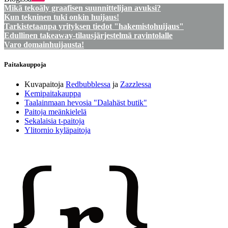
Mikä tekoäly graafisen suunnittelijan avuksi?
Kun tekninen tuki onkin huijaus!
Tarkistetaanpa yrityksen tiedot "hakemistohuijaus"
Edullinen takeaway-tilausjärjestelmä ravintolalle
Varo domainhuijausta!
Paitakauppoja
Kuvapaitoja
Redbubblessa
ja
Zazzlessa
Kemipaitakauppa
Taalainmaan hevosia "Dalahäst butik"
Paitoja meänkielelä
Sekalaisia t-paitoja
Ylitornio kyläpaitoja