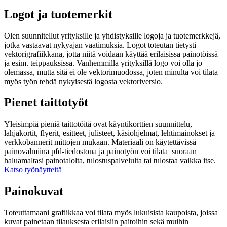
Logot ja tuotemerkit
Olen suunnitellut yrityksille ja yhdistyksille logoja ja tuotemerkkejä,
jotka vastaavat nykyajan vaatimuksia. Logot toteutan tietysti
vektorigrafiikkana, jotta niitä voidaan käyttää erilaisissa painotöissä
ja esim. teippauksissa. Vanhemmilla yrityksillä logo voi olla jo
olemassa, mutta sitä ei ole vektorimuodossa, joten minulta voi tilata
myös työn tehdä nykyisestä logosta vektoriversio.
Pienet taittotyöt
Yleisimpiä pieniä taittotöitä ovat käyntikorttien suunnittelu,
lahjakortit, flyerit, esitteet, julisteet, käsiohjelmat, lehtimainokset ja
verkkobannerit mittojen mukaan. Materiaali on käytettävissä
painovalmiina pfd-tiedostona ja painotyön voi tilata suoraan
haluamaltasi painotalolta, tulostuspalvelulta tai tulostaa vaikka itse.
Katso työnäytteitä
Painokuvat
Toteuttamaani grafiikkaa voi tilata myös lukuisista kaupoista, joissa
kuvat painetaan tilauksesta erilaisiin paitoihin sekä muihin