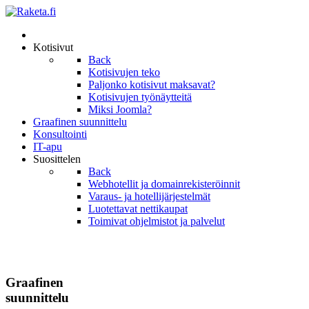
Kotisivut
Back
Kotisivujen teko
Paljonko kotisivut maksavat?
Kotisivujen työnäytteitä
Miksi Joomla?
Graafinen suunnittelu
Konsultointi
IT-apu
Suosittelen
Back
Webhotellit ja domainrekisteröinnit
Varaus- ja hotellijärjestelmät
Luotettavat nettikaupat
Toimivat ohjelmistot ja palvelut
Graafinen
suunnittelu