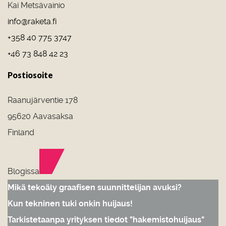
Kai Metsävainio
info@raketa.fi
+358 40 775 3747
+46 73 848 42 23
Postiosoite
Raanujärventie 178
95620 Aavasaksa
Finland
Blogissa
Mikä tekoäly graafisen suunnittelijan avuksi?
Kun tekninen tuki onkin huijaus!
Tarkistetaanpa yrityksen tiedot "hakemistohuijaus"