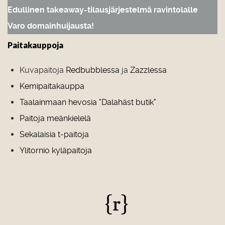
Edullinen takeaway-tilausjärjestelmä ravintolalle
Varo domainhuijausta!
Paitakauppoja
Kuvapaitoja
Redbubblessa
ja
Zazzlessa
Kemipaitakauppa
Taalainmaan hevosia "Dalahäst butik"
Paitoja meänkielelä
Sekalaisia t-paitoja
Ylitornio kyläpaitoja