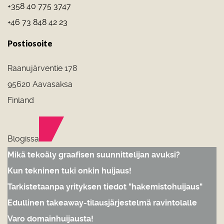
+358 40 775 3747
+46 73 848 42 23
Postiosoite
Raanujärventie 178
95620 Aavasaksa
Finland
Blogissa
Mikä tekoäly graafisen suunnittelijan avuksi?
Kun tekninen tuki onkin huijaus!
Tarkistetaanpa yrityksen tiedot "hakemistohuijaus"
Edullinen takeaway-tilausjärjestelmä ravintolalle
Varo domainhuijausta!