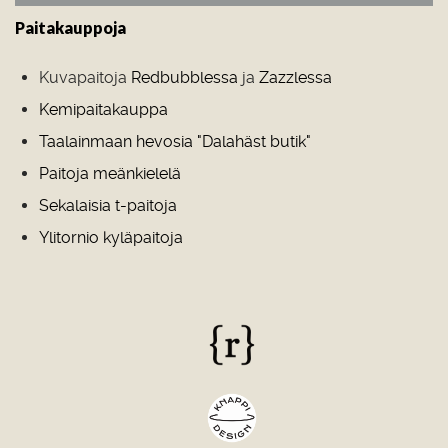
Paitakauppoja
Kuvapaitoja
Redbubblessa
ja
Zazzlessa
Kemipaitakauppa
Taalainmaan hevosia "Dalahäst butik"
Paitoja meänkielelä
Sekalaisia t-paitoja
Ylitornio kyläpaitoja